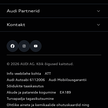
Kõik mudelid
Audi Partnerid
Mudelite hinnakirjad
Teenindus
Laoautod
Kontakt
Teeninduskampaaniad
Audi Tallinn
Kasutatud autod
Kahjukäsitluse täisteenus
Pärnu esindus
Müügikampaaniad
Kontakt
Originaalosad
Audi Tartu
Audi Liising 1%
Registreeru proovisõidule
Originaaltarvikud
Audi teeninduspartner Virumaal
Audi konfiguraator (konfiguraator on inglisekeelne)
© 2026 AUDI AG. Kõik õigused kaitstud.
Broneeri teenindus
E-pood
Audi Eesti
Info veebilehe kohta
ATT
Infopäring
Audi aksessuaarid
Audi Autoabi 6112006
Audi Mobiilsusgarantii
Audi uudised
Garantiitingimused
Sõidukite taaskasutus
Akude ja patareide kogumine
EA189
myAudi
Turvapadja tagasikutsumine
Uudiskiri
Ohtlike ainete ja kemikaalide ohutuskaardid ning