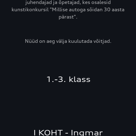
juhendajad ja õpetajad, kes osalesid
kunstikonkursil "Millise autoga sõidan 30 aasta
pärast".
Nüüd on aeg välja kuulutada võitjad.
1.-3. klass
I KOHT - Ingmar