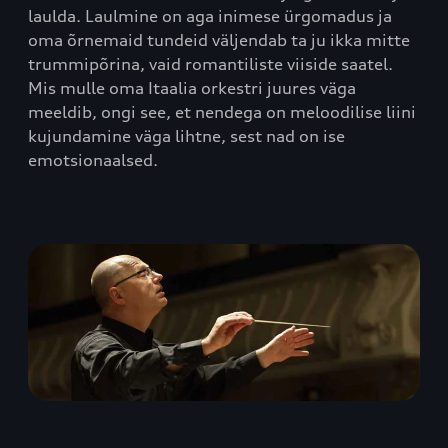
laulda. Laulmine on aga inimese ürgomadus ja
oma õrnemaid tundeid väljendab ta ju ikka mitte
trummipõrina, vaid romantiliste viiside saatel.
Mis mulle oma Itaalia orkestri juures väga
meeldib, ongi see, et nendega on meloodilise liini
kujundamine väga lihtne, sest nad on ise
emotsionaalsed.