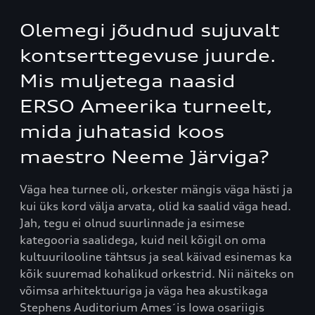
Olemegi jõudnud sujuvalt
kontserttegevuse juurde.
Mis muljetega naasid
ERSO Ameerika turneelt,
mida juhatasid koos
maestro Neeme Järviga?
Väga hea turnee oli, orkester mängis väga hästi ja
kui üks kord välja arvata, olid ka saalid väga head.
Jah, tegu ei olnud suurlinnade ja esimese
kategooria saalidega, kuid neil kõigil on oma
kultuurilooline tähtsus ja seal käivad esinemas ka
kõik suuremad kohalikud orkestrid. Nii näiteks on
võimsa arhitektuuriga ja väga hea akustikaga
Stephens Auditorium Ames´is Iowa osariigis