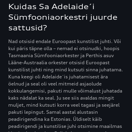
Kuidas Sa Adelaide´i
Sümfooniaorkestri juurde
sattusid?
Nad otsisid endale Euroopast kunstilist juhti. Või
kui päris täpne olla – nemad ei otsinudki, hoopis
Tasmaania Sümfooniaorkester ja Perthis asuv
Lääne-Austraalia orkester otsisid Euroopast
kunstilist juhti ning mind kutsuti sinna juhatama.
Kuna keegi oli Adelaide´is juhatamisest ära
öelnud ja seal oli veel mitmeid asjaolude
kokkulangemisi, pakuti mulle võimalust juhatada
kaks nädalat ka seal. Ju see siis avaldas mingit
muljet, mind kutsuti korra veel tagasi ja seejärel
pakuti lepingut. Samal aastal alustasin
peadirigendina ka Estonias. Üldiselt käib
peadirigendi ja kunstilise juhi otsimine maailmas