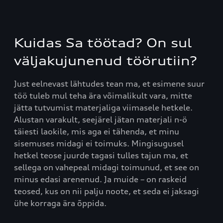
Kuidas Sa töötad? On sul
väljakujunenud töörutiin?
Just eelnevast lähtudes tean ma, et esimene suur
töö tuleb mul teha ära võimalikult vara, mitte
jätta tutvumist materjaliga viimasele hetkele.
Alustan varakult, seejärel jätan materjali n-ö
täiesti laokile, mis aga ei tähenda, et minu
sisemuses midagi ei toimuks. Mingisugusel
hetkel teose juurde tagasi tulles tajun ma, et
sellega on vahepeal midagi toimunud, et see on
minus edasi arenenud. Ja muide – on raskeid
teosed, kus on nii palju noote, et seda ei jaksagi
ühe korraga ära õppida.