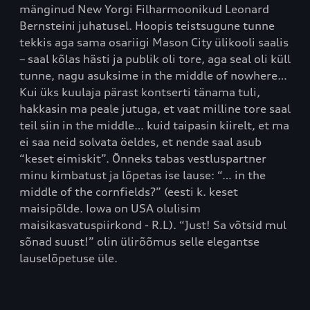
mänginud New Yorgi Filharmoonikud Leonard
Bernsteini juhatusel. Hoopis teistsugune tunne
tekkis aga sama osariigi Mason City ülikooli saalis
– saal kõlas hästi ja publik oli tore, aga seal oli küll
tunne, nagu asuksime in the middle of nowhere…
Kui üks kuulaja pärast kontserti tänama tuli,
hakkasin ma peale jutuga, et vaat milline tore saal
teil siin in the middle… kuid taipasin kiirelt, et ma
ei saa neid solvata öeldes, et nende saal asub
“keset eimiskit”. Õnneks tabas vestluspartner
minu kimbatust ja lõpetas ise lause: “… in the
middle of the cornfields?” (eesti k. keset
maisipõlde. Iowa on USA olulisim
maisikasvatuspiirkond - R.L). “Just! Sa võtsid mul
sõnad suust!” olin ülirõõmus selle elegantse
lauselõpetuse üle.