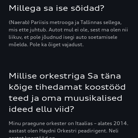
Millega sa ise sõidad?
(Naerab) Pariisis metrooga ja Tallinnas sellega,
mis ette juhtub. Autot mul ei ole, sest ma olen nii
liikuv, et pole jõudnud isegi auto soetamisele
mõelda. Pole ka õiget vajadust.
Millise orkestriga Sa täna
kõige tihedamat koostööd
teed ja oma muusikalised
ideed ellu viid?
Minu praegune orkester on Itaalias – alates 2014.
aastast olen Haydni Orkestri peadirigent. Neli
aastat koostööd on