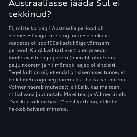
Austraaliasse jääda Sul ei
tekkinud?
Ei, mitte kordagi! Austraalia periood oli
iseenesest väga tore ning inimese elukaart
vaadates oli see füüsiliselt kõige võimsam
periood. Kuigi kvalitatiivselt olen praegu
loodetavasti palju parem (naerab), olin toona
palju noorem ja nii mõnedki asjad olid teisiti.
Tegelikult on nii, et endal on sisemuses tunne, et
kõik läheb kogu aeg paremaks – hakka või nutma!
Volmer naerab muhedalt ja küsib, kas ma tean,
millal vana juut nutab. Ma ei tea, ja Volmer ütleb:
“Siis kui kõik on hästi!” Sest karta on, et kohe
hakkab halvasti minema.