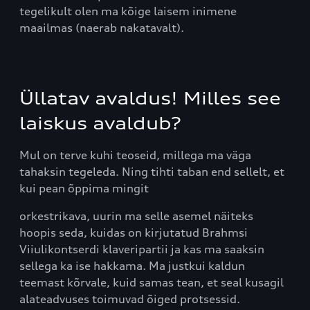
tegelikult olen ma kõige laisem inimene
maailmas (naerab nakatavalt).
Üllatav avaldus! Milles see
laiskus avaldub?
Mul on terve kuhi teoseid, millega ma väga
tahaksin tegeleda. Ning tihti taban end sellelt, et
kui pean õppima mingit
orkestrikava, uurin ma selle asemel näiteks
hoopis seda, kuidas on kirjutatud Brahmsi
Viiulikontserdi klaveripartii ja kas ma saaksin
sellega ka ise hakkama. Ma justkui kaldun
teemast kõrvale, kuid samas tean, et seal kusagil
alateadvuses toimuvad õiged protsessid.