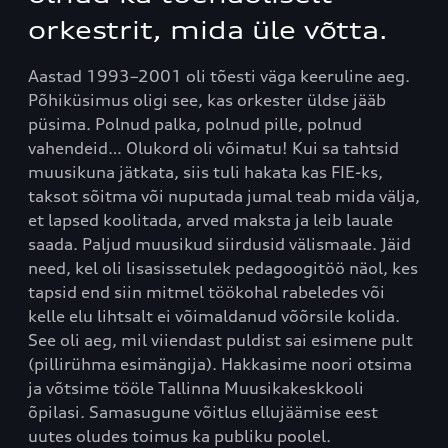
orkestrit, mida üle võtta.
Aastad 1993–2001 oli tõesti väga keeruline aeg.
Põhiküsimus oligi see, kas orkester üldse jääb
püsima. Polnud palka, polnud pille, polnud
vahendeid… Olukord oli võimatu! Kui sa tahtsid
muusikuna jätkata, siis tuli hakata kas FIE-ks,
taksot sõitma või nuputada jumal teab mida välja,
et lapsed koolitada, arved maksta ja leib lauale
saada. Paljud muusikud siirdusid välismaale. Jäid
need, kel oli lisasissetulek pedagoogitöö näol, kes
tapsid end siin mitmel töökohal rabeledes või
kelle elu lihtsalt ei võimaldanud võõrsile kolida.
See oli aeg, mil viiendast puldist sai esimene pult
(pillirühma esimängija). Hakkasime noori otsima
ja võtsime tööle Tallinna Muusikakeskkooli
õpilasi. Samasugune võitlus ellujäämise eest
uutes oludes toimus ka publiku poolel.