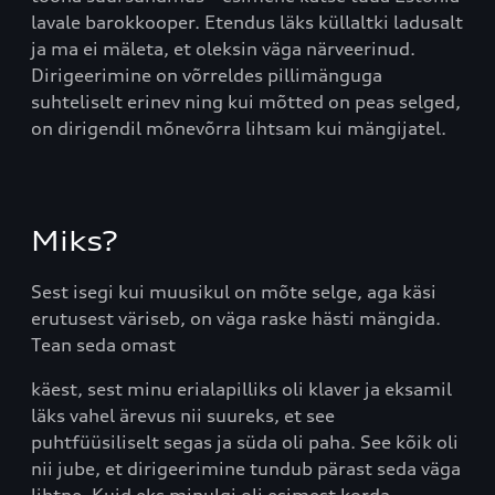
lavale barokkooper. Etendus läks küllaltki ladusalt
ja ma ei mäleta, et oleksin väga närveerinud.
Dirigeerimine on võrreldes pillimänguga
suhteliselt erinev ning kui mõtted on peas selged,
on dirigendil mõnevõrra lihtsam kui mängijatel.
Miks?
Sest isegi kui muusikul on mõte selge, aga käsi
erutusest väriseb, on väga raske hästi mängida.
Tean seda omast
käest, sest minu erialapilliks oli klaver ja eksamil
läks vahel ärevus nii suureks, et see
puhtfüüsiliselt segas ja süda oli paha. See kõik oli
nii jube, et dirigeerimine tundub pärast seda väga
lihtne. Kuid eks minulgi oli esimest korda