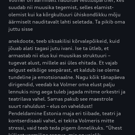
suudab nii muusika tegemist, selles elamist-
olemist kui ka kõrgkultuuri ühiskondlikku mõju
äärmiselt nauditavalt lahti seletada. Ta pikib oma
juttu sisse
anekdoote, teeb siksakilisi kõrvalepõikeid, kuid
jõuab alati tagasi jutu ivani. Ise ta ütleb, et
armastab nii elus kui muusikas struktuuri –
tugevat alust, millele asi üles ehitada. Et vajab
selgust eelkõige seepärast, et kaldub ise olema
tundeline ja emotsionaalne. Nagu kõik tänapäeva
dirigendid, veedab ka Volmer oma elust palju
lennukis ning aega tuleb jagada mitme orkestri ja
teatrilava vahel. Samas pakub see maestrole
suurt rahuldust – elus on vaheldust!
Pendeldamine Estonia maja eri tiibade, teatri ja
kontserdisaali vahel, ei tekita Volmeris mitte
stressi, vaid teeb teda pigem õnnelikuks. “Ühest
küljest vormiline rangus, mis on vajalik