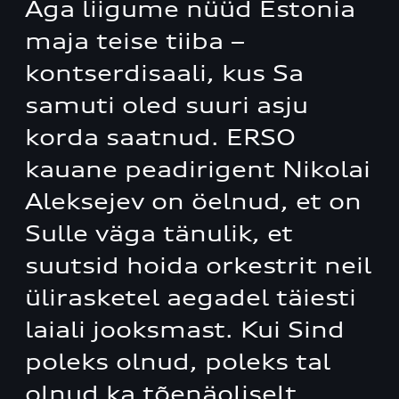
Aga liigume nüüd Estonia
maja teise tiiba –
kontserdisaali, kus Sa
samuti oled suuri asju
korda saatnud. ERSO
kauane peadirigent Nikolai
Aleksejev on öelnud, et on
Sulle väga tänulik, et
suutsid hoida orkestrit neil
ülirasketel aegadel täiesti
laiali jooksmast. Kui Sind
poleks olnud, poleks tal
olnud ka tõenäoliselt