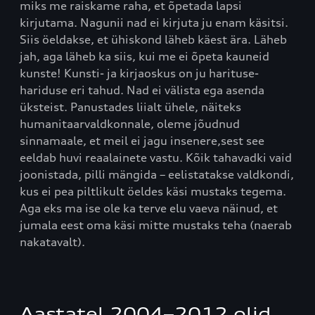
miks me raiskame raha, et õpetada lapsi
kirjutama. Nagunii nad ei kirjuta ju enam käsitsi.
Siis öeldakse, et ühiskond läheb käest ära. Läheb
jah, aga läheb ka siis, kui me ei õpeta kauneid
kunste! Kunsti- ja kirjaoskus on ju harituse-
hariduse eri tahud. Nad ei välista ega asenda
üksteist. Panustades liialt ühele, näiteks
humanitaarvaldkonnale, oleme jõudnud
sinnamaale, et meil ei jagu insenere,sest see
eeldab huvi reaalainete vastu. Kõik tahavadki vaid
joonistada, pilli mängida – eelistatakse valdkondi,
kus ei pea piltlikult öeldes käsi mustaks tegema.
Aga eks ma ise ole ka terve elu vaeva näinud, et
jumala eest oma käsi mitte mustaks teha (naerab
nakatavalt).
Aastatel 2004–2012 olid