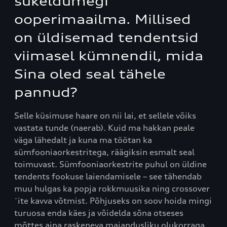
sukeldumegi
ooperimaailma. Millised
on üldisemad tendentsid
viimasel kümnendil, mida
Sina oled seal tähele
pannud?
Selle küsimuse haare on nii lai, et sellele võiks
vastata tunde (naerab). Kuid ma hakkan peale
väga lähedalt ja kuna ma töötan ka
sümfooniaorkestritega, räägiksin esmalt seal
toimuvast. Sümfooniaorkestrite puhul on üldine
tendents fookuse laiendamisele – see tähendab
muu hulgas ka popja rokkmuusika ning crossover
´ite kavva võtmist. Põhjuseks on soov hoida mingi
turuosa enda käes ja võidelda sõna otseses
mõttes aina raskeneva majandusliku olukorraga.