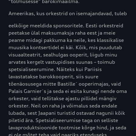
“tolmusesse” barokimaailma.
Ameerikas, kus orkestrid on isemajandavad, tuleb
eelkõige meeldida sponsoritele. Eesti orkestreid
peetakse ülal maksumaksja raha eest ja meie
peame midagi pakkuma ka neile, kes klassikalise
muusika kontsertidel ei käi. Kõik, mis puudutab
visuaalteatrit, sealhulgas ooperit, liigub minu
arvates kergelt vastupidises suunas – toimub
spetsialiseerumine. Näiteks kui Pariisis
lavastatakse barokkooperit, siis suure
tõenäosusega mitte Bastille´ ooperimajas, vaid
Palais Garnier´s ja seda ei esita kunagi nende oma
orkester, vaid tellitakse ajastu pillidel mängiv
orkester. Neil on raha ja võimalus seda endale
lubada, sest Jaapani turistid ostavad nagunii kõik
piletid ära. Spetsialiseerumise taga on selliste
lavaproduktsioonide tootmise kõrge hind, ja seda
ei ole mõtet teha vaid paariks etenduseks