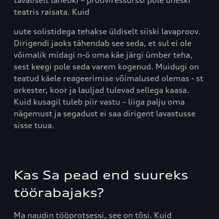
teatris raisata. Kuid
uute solistidega tehakse üldiselt siiski lavaproov.
Dirigendi jaoks tähendab see seda, et sul ei ole
võimalik midagi n-ö oma käe järgi ümber teha,
sest keegi pole seda varem kogenud. Muidugi on
teatud käele reageerimise võimalused olemas - st
orkester, koor ja lauljad tulevad sellega kaasa.
Kuid kusagil tuleb piir vastu – liiga palju oma
nägemust ja segadust ei saa dirigent lavastusse
sisse tuua.
Kas Sa pead end suureks
töörabajaks?
Ma naudin tööprotsessi, see on tõsi. Kuid