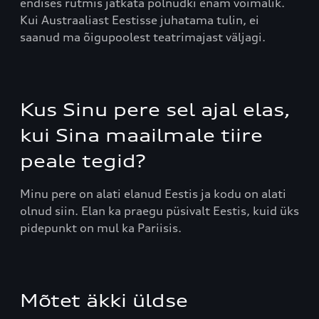
endises rütmis jätkata polnudki enam võimalik.
Kui Austraaliast Eestisse juhatama tulin, ei
saanud ma õigupoolest teatrimajast väljagi.
Kus Sinu pere sel ajal elas,
kui Sina maailmale tiire
peale tegid?
Minu pere on alati elanud Eestis ja kodu on alati
olnud siin. Elan ka praegu püsivalt Eestis, kuid üks
pidepunkt on mul ka Pariisis.
Mõtet äkki üldse