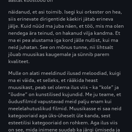
näidanud, et asi toimib. Isegi kui orkester on hea,
siis erinevate dirigentide käekiri jätab erineva
jälje. Kuid nüüd ma juba näen, et töö, mis ma olen
nendega ära teinud, on hakanud vilja kandma. Et
ma ei pea alustama iga kord jälle nullist, kui ma
neid juhatan. See on mõnus tunne, nii lihtsalt
jõuab muusikas kaugemale ja sünnib parem
kvaliteet.
Mulle on alati meeldinud ilusad meloodiad, kuigi
ma ei väida, et selleks, et rääkida heast
muusikast, peab sel olema ilus viis – ka “kole” ja
“õudne” on kunstilised kujundid. Me ju teame, et
õudusfilmid vapustavad meid palju enam kui
meelelahutuslikud filmid. Muusikasse ei saa neid
kategooriaid aga üks-üheselt üle kanda, sest
esteetilisi kategooriaid on rohkem. Aga ilus viis
on see, mida inimene suudab ka järgi ümiseda ja