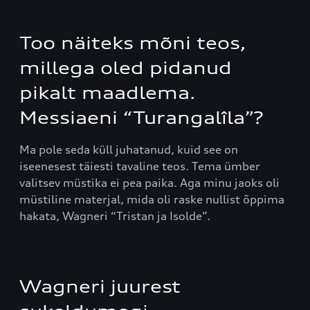
Too näiteks mõni teos,
millega oled pidanud
pikalt maadlema.
Messiaeni “Turangalîla”?
Ma pole seda küll juhatanud, kuid see on
iseenesest täiesti tavaline teos. Tema ümber
valitsev müstika ei pea paika. Aga minu jaoks oli
müstiline materjal, mida oli raske nullist õppima
hakata, Wagneri “Tristan ja Isolde”.
Wagneri juurest