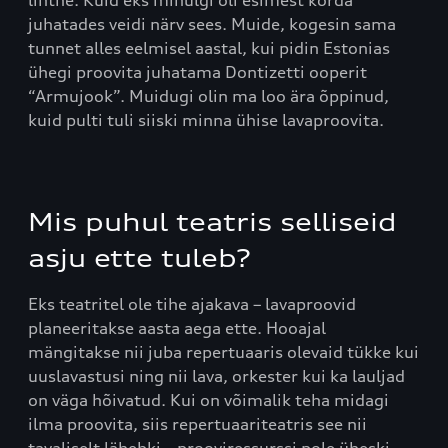
juhatades veidi närv sees. Muide, kogesin sama
tunnet alles eelmisel aastal, kui pidin Estonias
ühegi proovita juhatama Dontizetti ooperit
“Armujook”. Muidugi olin ma loo ära õppinud,
kuid pulti tuli siiski minna ühise lavaproovita.
Mis puhul teatris selliseid
asju ette tuleb?
Eks teatritel ole tihe ajakava – lavaproovid
planeeritakse aasta aega ette. Hooajal
mängitakse nii juba repertuaaris olevaid tükke kui
uuslavastusi ning nii lava, orkester kui ka lauljad
on väga hõivatud. Kui on võimalik teha midagi
ilma proovita, siis repertuaariteatris see nii
tavaliselt lähebki – prooviressurssi pole üheski