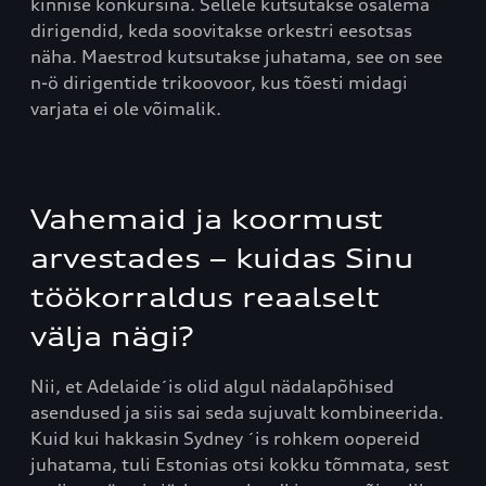
kinnise konkursina. Sellele kutsutakse osalema
dirigendid, keda soovitakse orkestri eesotsas
näha. Maestrod kutsutakse juhatama, see on see
n-ö dirigentide trikoovoor, kus tõesti midagi
varjata ei ole võimalik.
Vahemaid ja koormust
arvestades – kuidas Sinu
töökorraldus reaalselt
välja nägi?
Nii, et Adelaide´is olid algul nädalapõhised
asendused ja siis sai seda sujuvalt kombineerida.
Kuid kui hakkasin Sydney ´is rohkem oopereid
juhatama, tuli Estonias otsi kokku tõmmata, sest