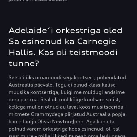
Adelaide´i orkestriga oled
Sa esinenud ka Carnegie
Hallis. Kas oli teistmoodi
tunne?
See oli üks omamoodi segakontsert, pühendatud
Austraalia päevale. Tegu ei olnud klassikalise
muusika kontsertiga, kuigi me muidugi andsime
oma parima. Seal oli mul kõige kuulsam solist,
kellega mul on olnud au laval koos musitseerida -
mitmete Grammydega pärjatud Austraalia popja
kantrilaulja Olivia Newton-John. Aga kuna ta
polnud varem orkestriga koos esinenud, oli tal
suur mure – millal ikkagi ta peab oma lauluosaga