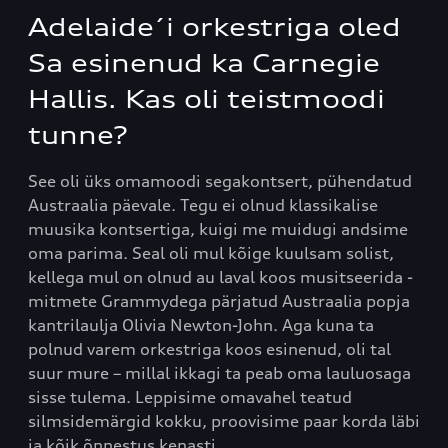
Adelaide´i orkestriga oled
Sa esinenud ka Carnegie
Hallis. Kas oli teistmoodi
tunne?
See oli üks omamoodi segakontsert, pühendatud
Austraalia päevale. Tegu ei olnud klassikalise
muusika kontsertiga, kuigi me muidugi andsime
oma parima. Seal oli mul kõige kuulsam solist,
kellega mul on olnud au laval koos musitseerida -
mitmete Grammydega pärjatud Austraalia popja
kantrilaulja Olivia Newton-John. Aga kuna ta
polnud varem orkestriga koos esinenud, oli tal
suur mure – millal ikkagi ta peab oma lauluosaga
sisse tulema. Leppisime omavahel teatud
silmsidemärgid kokku, proovisime paar korda läbi
ja kõik õnnestus kenasti.