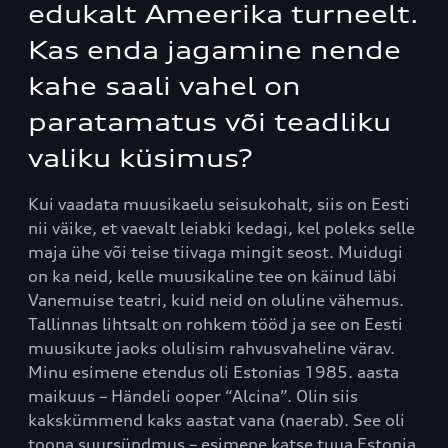
edukalt Ameerika turneelt.
Kas enda jagamine nende
kahe saali vahel on
paratamatus või teadliku
valiku küsimus?
Kui vaadata muusikaelu seisukohalt, siis on Eesti
nii väike, et vaevalt leiabki kedagi, kel poleks selle
maja ühe või teise tiivaga mingit seost. Muidugi
on ka neid, kelle muusikaline tee on käinud läbi
Vanemuise teatri, kuid neid on oluline vähemus.
Tallinnas lihtsalt on rohkem tööd ja see on Eesti
muusikute jaoks olulisim rahvusvaheline värav.
Minu esimene etendus oli Estonias 1985. aasta
maikuus – Händeli ooper “Alcina”. Olin siis
kakskümmend kaks aastat vana (naerab). See oli
toona suursündmus – esimene katse tuua Estonia