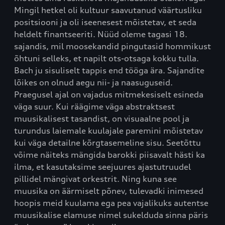
Mingil hetkel oli kultuur saavutanud väärtusliku
positsiooni ja oli iseenesest mõistetav, et seda
heldelt finantseeriti. Nüüd oleme tagasi 18.
sajandis, mil moosekandid pingutasid hommikust
õhtuni selleks, et napilt ots-otsaga kokku tulla.
Bach ju sisuliselt tappis end tööga ära. Sajandite
lõikes on olnud aegu nii- ja naasuguseid.
Praegusel ajal on vajadus mitmekesiselt esineda
väga suur. Kui räägime väga abstraktsest
muusikalisest tasandist, on visuaalne pool ja
turundus laiemale kuulajale paremini mõistetav
kui väga detailne kõrgtasemeline sisu. Seetõttu
võime näiteks mängida barokki piisavalt hästi ka
ilma, et kasutaksime seejuures ajastutruudel
pillidel mängivat orkestrit. Ning kuna see
muusika on äärmiselt põnev, tulevadki inimesed
hoopis meid kuulama ega pea vajalikuks autentse
muusikalise elamuse nimel sukelduda sinna päris