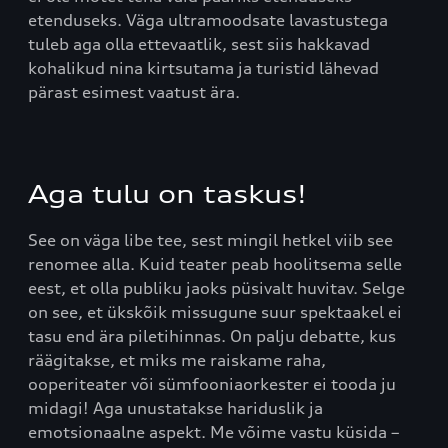
etenduseks. Väga ultramoodsate lavastustega
tuleb aga olla ettevaatlik, sest siis hakkavad
kohalikud nina kirtsutama ja turistid lähevad
pärast esimest vaatust ära.
Aga tulu on taskus!
See on väga libe tee, sest mingil hetkel viib see
renomee alla. Kuid teater peab hoolitsema selle
eest, et olla publiku jaoks püsivalt huvitav. Selge
on see, et ükskõik missugune suur spektaakel ei
tasu end ära piletihinnas. On palju debatte, kus
räägitakse, et miks me raiskame raha,
ooperiteater või sümfooniaorkester ei tooda ju
midagi! Aga unustatakse hariduslik ja
emotsionaalne aspekt. Me võime vastu küsida –