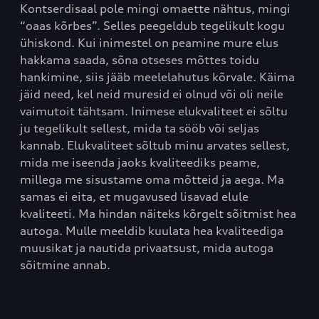
Kontserdisaal pole mingi omaette nähtus, mingi
“oaas kõrbes”. Selles peegeldub tegelikult kogu
ühiskond. Kui inimestel on peamine mure elus
hakkama saada, sõna otseses mõttes toidu
hankimine, siis jääb meelelahutus kõrvale. Käima
jäid need, kel neid muresid ei olnud või oli neile
vaimutoit tähtsam. Inimese elukvaliteet ei sõltu
ju tegelikult sellest, mida ta sööb või seljas
kannab. Elukvaliteet sõltub minu arvates sellest,
mida me iseenda jaoks kvaliteediks peame,
millega me sisustame oma mõtteid ja aega. Ma
samas ei eita, et mugavused lisavad elule
kvaliteeti. Ma hindan näiteks kõrgelt sõitmist hea
autoga. Mulle meeldib kuulata hea kvaliteediga
muusikat ja nautida privaatsust, mida autoga
sõitmine annab.