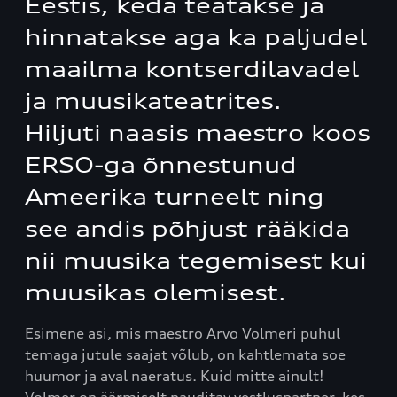
Eestis, keda teatakse ja
hinnatakse aga ka paljudel
maailma kontserdilavadel
ja muusikateatrites.
Hiljuti naasis maestro koos
ERSO-ga õnnestunud
Ameerika turneelt ning
see andis põhjust rääkida
nii muusika tegemisest kui
muusikas olemisest.
Esimene asi, mis maestro Arvo Volmeri puhul
temaga jutule saajat võlub, on kahtlemata soe
huumor ja aval naeratus. Kuid mitte ainult!
Volmer on äärmiselt nauditav vestluspartner, kes