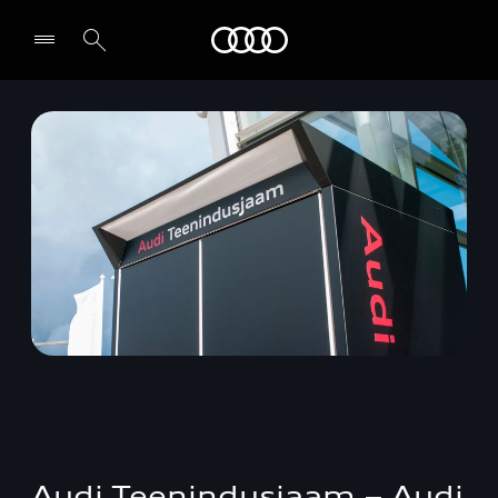
Audi
Leia partner
Audi Teenindusjaam – Audi