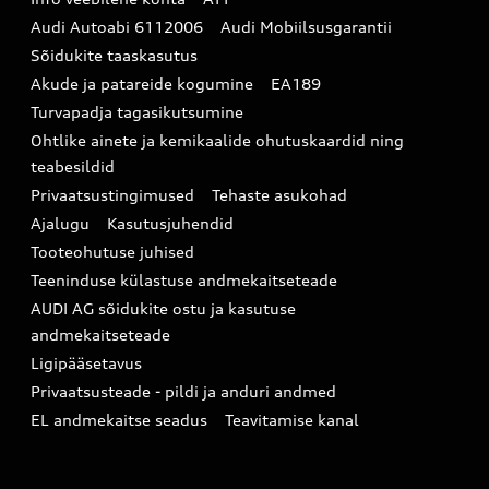
Infopäring
Audi aksessuaarid
Audi Autoabi 6112006
Audi Mobiilsusgarantii
Audi uudised
Garantiitingimused
Sõidukite taaskasutus
Akude ja patareide kogumine
EA189
myAudi
Turvapadja tagasikutsumine
Uudiskiri
Ohtlike ainete ja kemikaalide ohutuskaardid ning
teabesildid
Privaatsustingimused
Tehaste asukohad
Ajalugu
Kasutusjuhendid
Tooteohutuse juhised
Teeninduse külastuse andmekaitseteade
AUDI AG sõidukite ostu ja kasutuse
andmekaitseteade
Ligipääsetavus
Privaatsusteade - pildi ja anduri andmed
EL andmekaitse seadus
Teavitamise kanal