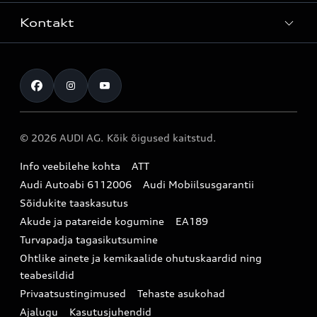
Teenindus
Laoautod
Kontakt
Teeninduskampaaniad
Audi Tallinn
Kasutatud autod
Kahjukäsitluse täisteenus
Pärnu esindus
Müügikampaaniad
Kontakt
Originaalosad
Audi Tartu
Audi Liising 1%
Registreeru proovisõidule
Originaaltarvikud
Audi teeninduspartner Virumaal
Audi konfiguraator (konfiguraator on inglisekeelne)
© 2026 AUDI AG. Kõik õigused kaitstud.
Broneeri teenindus
E-pood
Audi Eesti
Info veebilehe kohta
ATT
Infopäring
Audi aksessuaarid
Audi Autoabi 6112006
Audi Mobiilsusgarantii
Audi uudised
Garantiitingimused
Sõidukite taaskasutus
Akude ja patareide kogumine
EA189
myAudi
Turvapadja tagasikutsumine
Uudiskiri
Ohtlike ainete ja kemikaalide ohutuskaardid ning
teabesildid
Privaatsustingimused
Tehaste asukohad
Ajalugu
Kasutusjuhendid