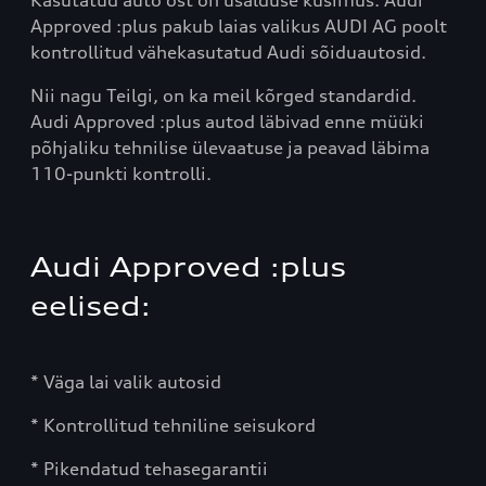
Kasutatud auto ost on usalduse küsimus. Audi
Approved :plus pakub laias valikus AUDI AG poolt
kontrollitud vähekasutatud Audi sõiduautosid.
Nii nagu Teilgi, on ka meil kõrged standardid.
Audi Approved :plus autod läbivad enne müüki
põhjaliku tehnilise ülevaatuse ja peavad läbima
110-punkti kontrolli.
Audi Approved :plus
eelised:
* Väga lai valik autosid
* Kontrollitud tehniline seisukord
* Pikendatud tehasegarantii