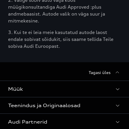
2. Valige sobiv auto välja koos
müügikonsultandiga Audi Approved :plus
andmebaasist. Autode valik on väga suur ja
mitmekesine.
3. Kui te ei leia meie kasutatud autode laost
endale sobivat sõidukit, siis saame tellida Teile
sobiva Audi Euroopast.
Tagasi üles
Müük
Teenindus ja Originaalosad
Kõik mudelid
Audi Partnerid
Mudelite hinnakirjad