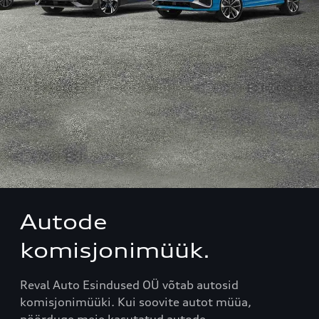
Autode
komisjonimüük.
Reval Auto Esindused OÜ võtab autosid
komisjonimüüki. Kui soovite autot müüa,