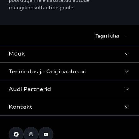
pöörduge meie kasutatud autode
müügikonsultantide poole.
Tagasi üles
Müük
Teenindus ja Originaalosad
Kõik mudelid
Audi Partnerid
Mudelite hinnakirjad
Teenindus
Laoautod
Kontakt
Teeninduskampaaniad
Audi Tallinn
Kasutatud autod
Kahjukäsitluse täisteenus
Pärnu esindus
Müügikampaaniad
Kontakt
Originaalosad