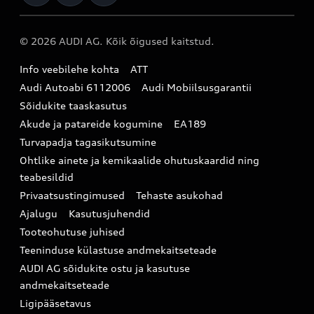
Audi Tartu
Audi Liising 1%
Registreeru proovisõidule
Originaaltarvikud
Audi teeninduspartner Virumaal
Audi konfiguraator (konfiguraator on inglisekeelne)
© 2026 AUDI AG. Kõik õigused kaitstud.
Broneeri teenindus
E-pood
Audi Eesti
Info veebilehe kohta
ATT
Infopäring
Audi aksessuaarid
Audi Autoabi 6112006
Audi Mobiilsusgarantii
Audi uudised
Garantiitingimused
Sõidukite taaskasutus
Akude ja patareide kogumine
EA189
myAudi
Turvapadja tagasikutsumine
Uudiskiri
Ohtlike ainete ja kemikaalide ohutuskaardid ning
teabesildid
Privaatsustingimused
Tehaste asukohad
Ajalugu
Kasutusjuhendid
Tooteohutuse juhised
Teeninduse külastuse andmekaitseteade
AUDI AG sõidukite ostu ja kasutuse
andmekaitseteade
Ligipääsetavus