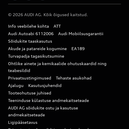
Audi Liising 1%
Registreeru proovisõidule
Originaaltarvikud
Audi teeninduspartner Virumaal
Audi konfiguraator (konfiguraator on inglisekeelne)
© 2026 AUDI AG. Kõik õigused kaitstud.
Broneeri teenindus
E-pood
Audi Eesti
Info veebilehe kohta
ATT
Infopäring
Audi aksessuaarid
Audi Autoabi 6112006
Audi Mobiilsusgarantii
Audi uudised
Garantiitingimused
Sõidukite taaskasutus
Akude ja patareide kogumine
EA189
myAudi
Turvapadja tagasikutsumine
Uudiskiri
Ohtlike ainete ja kemikaalide ohutuskaardid ning
teabesildid
Privaatsustingimused
Tehaste asukohad
Ajalugu
Kasutusjuhendid
Tooteohutuse juhised
Teeninduse külastuse andmekaitseteade
AUDI AG sõidukite ostu ja kasutuse
andmekaitseteade
Ligipääsetavus