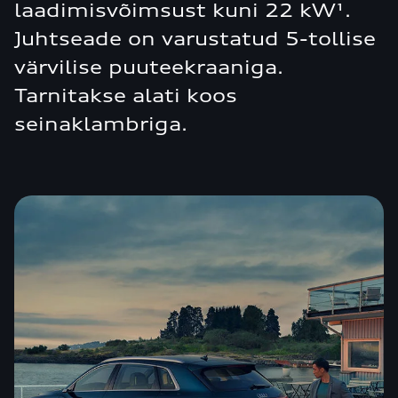
laadimisvõimsust kuni 22 kW¹.
Juhtseade on varustatud 5-tollise
värvilise puuteekraaniga.
Tarnitakse alati koos
seinaklambriga.