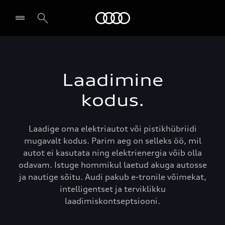
Audi
Leia partner
Laadimine
kodus.
Laadige oma elektriautot või pistikhübriidi
mugavalt kodus. Parim aeg on selleks öö, mil
autot ei kasutata ning elektrienergia võib olla
odavam. Istuge hommikul laetud akuga autosse
ja nautige sõitu. Audi pakub e-tronile võimekat,
intelligentset ja terviklikku
laadimiskontseptsiooni.