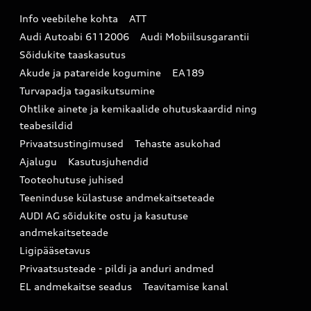
Audi Eesti
Info veebilehe kohta
ATT
Infopäring
Audi aksessuaarid
Audi Autoabi 6112006
Audi Mobiilsusgarantii
Audi uudised
Garantiitingimused
Sõidukite taaskasutus
Akude ja patareide kogumine
EA189
myAudi
Turvapadja tagasikutsumine
Uudiskiri
Ohtlike ainete ja kemikaalide ohutuskaardid ning
teabesildid
Privaatsustingimused
Tehaste asukohad
Ajalugu
Kasutusjuhendid
Tooteohutuse juhised
Teeninduse külastuse andmekaitseteade
AUDI AG sõidukite ostu ja kasutuse
andmekaitseteade
Ligipääsetavus
Privaatsusteade - pildi ja anduri andmed
EL andmekaitse seadus
Teavitamise kanal