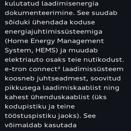
kulutatud laadimisenergia
dokumenteerimine. See suudab
sõiduki ühendada koduse
energiajuhtimissüsteemiga
(Home Energy Management
System, HEMS) ja muudab
elektriauto osaks teie nutikodust.
e-tron connect² laadimissüsteem
koosneb juhtseadmest, soovitud
pikkusega laadimiskaablist ning
kahest ühenduskaablist (üks
kodupistiku ja teine
tööstuspistiku jaoks). See
võimaldab kasutada