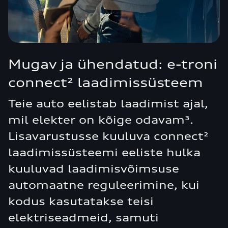
Mugav ja ühendatud: e-troni
connect² laadimissüsteem
Teie auto eelistab laadimist ajal,
mil elekter on kõige odavam³.
Lisavarustusse kuuluva connect²
laadimissüsteemi eeliste hulka
kuuluvad laadimisvõimsuse
automaatne reguleerimine, kui
kodus kasutatakse teisi
elektriseadmeid, samuti