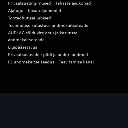
Privaatsustingimused
Tehaste asukohad
Ajalugu
Kasutusjuhendid
Tooteohutuse juhised
Teeninduse külastuse andmekaitseteade
AUDI AG sõidukite ostu ja kasutuse
andmekaitseteade
Ligipääsetavus
Privaatsusteade - pildi ja anduri andmed
EL andmekaitse seadus
Teavitamise kanal