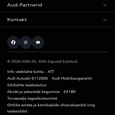
Audi Partnerid
Mudelite hinnakirjad
Teenindus
Laoautod
Kontakt
Teeninduskampaaniad
Audi Tallinn
Kasutatud autod
Kahjukäsitluse täisteenus
Pärnu esindus
Müügikampaaniad
Kontakt
Originaalosad
Audi Tartu
Audi Liising 1%
Registreeru proovisõidule
Originaaltarvikud
Audi teeninduspartner Virumaal
Audi konfiguraator (konfiguraator on inglisekeelne)
© 2026 AUDI AG. Kõik õigused kaitstud.
Broneeri teenindus
E-pood
Audi Eesti
Info veebilehe kohta
ATT
Infopäring
Audi aksessuaarid
Audi Autoabi 6112006
Audi Mobiilsusgarantii
Audi uudised
Garantiitingimused
Sõidukite taaskasutus
Akude ja patareide kogumine
EA189
myAudi
Turvapadja tagasikutsumine
Uudiskiri
Ohtlike ainete ja kemikaalide ohutuskaardid ning
teabesildid