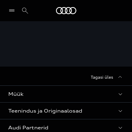
Audi
Leia partner
Tagasi üles
Müük
Teenindus ja Originaalosad
Kõik mudelid
Audi Partnerid
Mudelite hinnakirjad