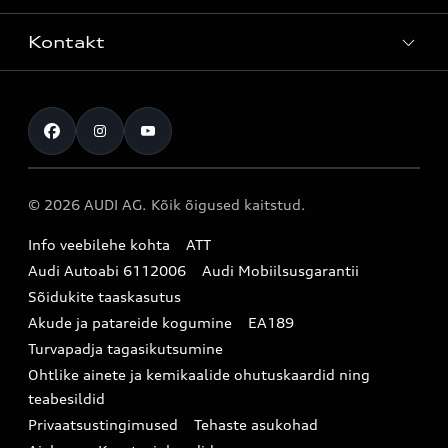
Teenindus
Laoautod
Kontakt
Teeninduskampaaniad
Audi Tallinn
Kasutatud autod
Kahjukäsitluse täisteenus
Pärnu esindus
Müügikampaaniad
Kontakt
Originaalosad
Audi Tartu
Audi Liising 1%
Registreeru proovisõidule
Originaaltarvikud
Audi teeninduspartner Virumaal
Audi konfiguraator (konfiguraator on inglisekeelne)
© 2026 AUDI AG. Kõik õigused kaitstud.
Broneeri teenindus
E-pood
Audi Eesti
Info veebilehe kohta
ATT
Infopäring
Audi aksessuaarid
Audi Autoabi 6112006
Audi Mobiilsusgarantii
Audi uudised
Garantiitingimused
Sõidukite taaskasutus
Akude ja patareide kogumine
EA189
myAudi
Turvapadja tagasikutsumine
Uudiskiri
Ohtlike ainete ja kemikaalide ohutuskaardid ning
teabesildid
Privaatsustingimused
Tehaste asukohad