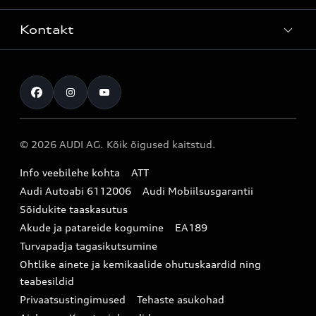
Teenindus
Laoautod
Kontakt
Teeninduskampaaniad
Audi Tallinn
Kasutatud autod
Kahjukäsitluse täisteenus
Pärnu esindus
Müügikampaaniad
Kontakt
Originaalosad
Audi Tartu
Audi Liising 1%
Registreeru proovisõidule
Originaaltarvikud
Audi teeninduspartner Virumaal
Audi konfiguraator (konfiguraator on inglisekeelne)
© 2026 AUDI AG. Kõik õigused kaitstud.
Broneeri teenindus
E-pood
Audi Eesti
Info veebilehe kohta
ATT
Infopäring
Audi aksessuaarid
Audi Autoabi 6112006
Audi Mobiilsusgarantii
Audi uudised
Garantiitingimused
Sõidukite taaskasutus
Akude ja patareide kogumine
EA189
myAudi
Turvapadja tagasikutsumine
Uudiskiri
Ohtlike ainete ja kemikaalide ohutuskaardid ning
teabesildid
Privaatsustingimused
Tehaste asukohad