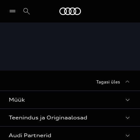
Audi
Leia partner
Tagasi üles
Müük
Teenindus ja Originaalosad
Kõik mudelid
Audi Partnerid
Mudelite hinnakirjad