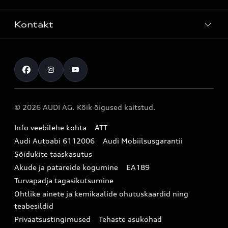
Mudelite hinnakirjad
Teenindus
Laoautod
Kontakt
Teeninduskampaaniad
Audi Tallinn
Kasutatud autod
Kahjukäsitluse täisteenus
Pärnu esindus
Müügikampaaniad
Kontakt
Originaalosad
Audi Tartu
Audi Liising 1%
Registreeru proovisõidule
Originaaltarvikud
Audi teeninduspartner Virumaal
Audi konfiguraator (konfiguraator on inglisekeelne)
© 2026 AUDI AG. Kõik õigused kaitstud.
Broneeri teenindus
E-pood
Audi Eesti
Info veebilehe kohta
ATT
Infopäring
Audi aksessuaarid
Audi Autoabi 6112006
Audi Mobiilsusgarantii
Audi uudised
Garantiitingimused
Sõidukite taaskasutus
Akude ja patareide kogumine
EA189
myAudi
Turvapadja tagasikutsumine
Uudiskiri
Ohtlike ainete ja kemikaalide ohutuskaardid ning
teabesildid
Privaatsustingimused
Tehaste asukohad