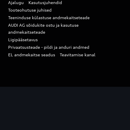
Ajalugu
Kasutusjuhendid
Tooteohutuse juhised
Teeninduse külastuse andmekaitseteade
AUDI AG sõidukite ostu ja kasutuse
andmekaitseteade
Ligipääsetavus
Privaatsusteade - pildi ja anduri andmed
EL andmekaitse seadus
Teavitamise kanal