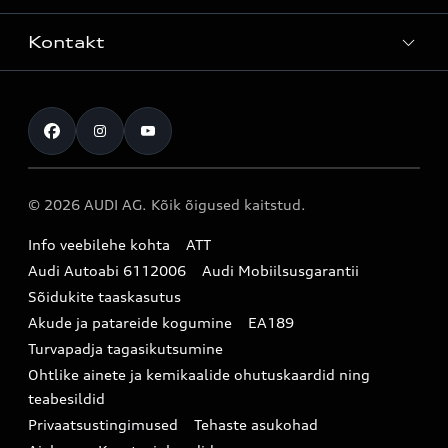
Teenindus
Laoautod
Kontakt
Teeninduskampaaniad
Audi Tallinn
Kasutatud autod
Kahjukäsitluse täisteenus
Pärnu esindus
Müügikampaaniad
Kontakt
Originaalosad
Audi Tartu
Audi Liising 1%
Registreeru proovisõidule
Originaaltarvikud
Audi teeninduspartner Virumaal
Audi konfiguraator (konfiguraator on inglisekeelne)
© 2026 AUDI AG. Kõik õigused kaitstud.
Broneeri teenindus
E-pood
Audi Eesti
Info veebilehe kohta
ATT
Infopäring
Audi aksessuaarid
Audi Autoabi 6112006
Audi Mobiilsusgarantii
Audi uudised
Garantiitingimused
Sõidukite taaskasutus
Akude ja patareide kogumine
EA189
myAudi
Turvapadja tagasikutsumine
Uudiskiri
Ohtlike ainete ja kemikaalide ohutuskaardid ning
teabesildid
Privaatsustingimused
Tehaste asukohad