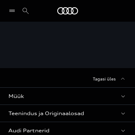
Audi
Leia partner
Tagasi üles
Müük
Teenindus ja Originaalosad
Kõik mudelid
Audi Partnerid
Mudelite hinnakirjad