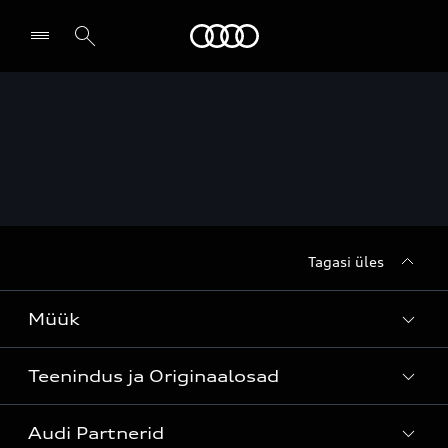
Audi
Leia partner
Tagasi üles
Müük
Teenindus ja Originaalosad
Kõik mudelid
Audi Partnerid
Mudelite hinnakirjad