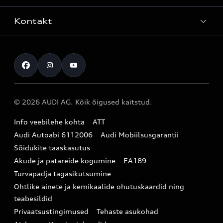
Teenindus
Laoautod
Kontakt
Teeninduskampaaniad
Audi Tallinn
Kasutatud autod
Kahjukäsitluse täisteenus
Pärnu esindus
Müügikampaaniad
Kontakt
Originaalosad
Audi Tartu
Audi Liising 1%
Registreeru proovisõidule
Originaaltarvikud
Audi teeninduspartner Virumaal
Audi konfiguraator (konfiguraator on inglisekeelne)
© 2026 AUDI AG. Kõik õigused kaitstud.
Broneeri teenindus
E-pood
Audi Eesti
Info veebilehe kohta
ATT
Infopäring
Audi aksessuaarid
Audi Autoabi 6112006
Audi Mobiilsusgarantii
Audi uudised
Garantiitingimused
Sõidukite taaskasutus
Akude ja patareide kogumine
EA189
myAudi
Turvapadja tagasikutsumine
Uudiskiri
Ohtlike ainete ja kemikaalide ohutuskaardid ning
teabesildid
Privaatsustingimused
Tehaste asukohad