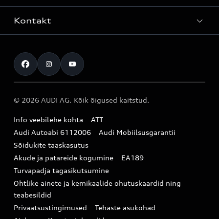
Teenindus
Laoautod
Kontakt
Teeninduskampaaniad
Audi Tallinn
Kasutatud autod
Kahjukäsitluse täisteenus
Pärnu esindus
Müügikampaaniad
Kontakt
Originaalosad
Audi Tartu
Audi Liising 1%
Registreeru proovisõidule
Originaaltarvikud
Audi teeninduspartner Virumaal
Audi konfiguraator (konfiguraator on inglisekeelne)
© 2026 AUDI AG. Kõik õigused kaitstud.
Broneeri teenindus
E-pood
Audi Eesti
Info veebilehe kohta
ATT
Infopäring
Audi aksessuaarid
Audi Autoabi 6112006
Audi Mobiilsusgarantii
Audi uudised
Garantiitingimused
Sõidukite taaskasutus
Akude ja patareide kogumine
EA189
myAudi
Turvapadja tagasikutsumine
Uudiskiri
Ohtlike ainete ja kemikaalide ohutuskaardid ning
teabesildid
Privaatsustingimused
Tehaste asukohad