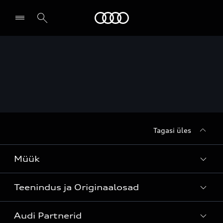
Audi
Leia partner
Tagasi üles
Müük
Teenindus ja Originaalosad
Kõik mudelid
Audi Partnerid
Mudelite hinnakirjad