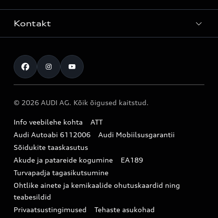
Mudelite hinnakirjad
Teenindus
Laoautod
Kontakt
Teeninduskampaaniad
Audi Tallinn
Kasutatud autod
Kahjukäsitluse täisteenus
Pärnu esindus
Müügikampaaniad
Kontakt
Originaalosad
Audi Tartu
Audi Liising 1%
Registreeru proovisõidule
Originaaltarvikud
Audi teeninduspartner Virumaal
Audi konfiguraator (konfiguraator on inglisekeelne)
© 2026 AUDI AG. Kõik õigused kaitstud.
Broneeri teenindus
E-pood
Audi Eesti
Info veebilehe kohta
ATT
Infopäring
Audi aksessuaarid
Audi Autoabi 6112006
Audi Mobiilsusgarantii
Audi uudised
Garantiitingimused
Sõidukite taaskasutus
Akude ja patareide kogumine
EA189
myAudi
Turvapadja tagasikutsumine
Uudiskiri
Ohtlike ainete ja kemikaalide ohutuskaardid ning
teabesildid
Privaatsustingimused
Tehaste asukohad