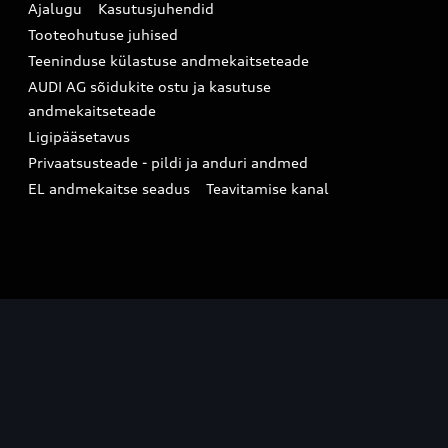
Ajalugu
Kasutusjuhendid
Tooteohutuse juhised
Teeninduse külastuse andmekaitseteade
AUDI AG sõidukite ostu ja kasutuse
andmekaitseteade
Ligipääsetavus
Privaatsusteade - pildi ja anduri andmed
EL andmekaitse seadus
Teavitamise kanal