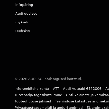
Infopäring
Audi uudised
myAudi
Uudiskiri
© 2026 AUDI AG. Kõik õigused kaitstud.
Info veebilehe kohta
ATT
Audi Autoabi 6112006
Au
Turvapadja tagasikutsumine
Ohtlike ainete ja kemikaa
Tooteohutuse juhised
Teeninduse külastuse andmekai
Privaatsusteade - pildi ja anduri andmed
EL andmekai