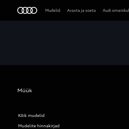
Audi
Mudelid
Avasta ja soeta
Audi omaniku
Müük
Kõik mudelid
Mudelite hinnakirjad