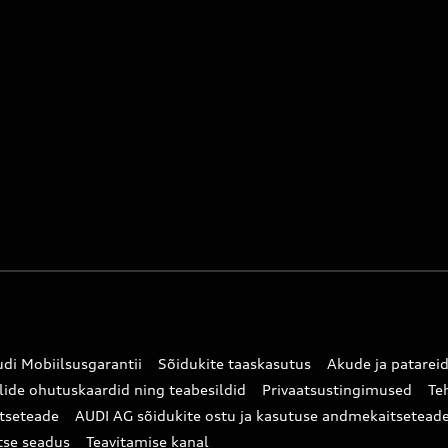
di Mobiilsusgarantii
Sõidukite taaskasutus
Akude ja patarei
lide ohutuskaardid ning teabesildid
Privaatsustingimused
Te
tseteade
AUDI AG sõidukite ostu ja kasutuse andmekaitsetead
tse seadus
Teavitamise kanal