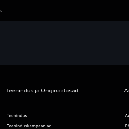
le
Teenindus ja Originaalosad
A
Teenindus
Au
Teeninduskampaaniad
P