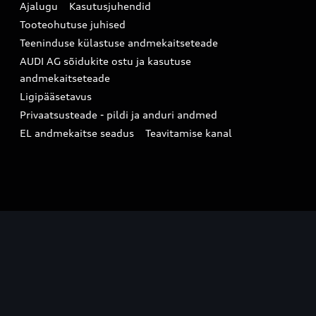
Ajalugu
Kasutusjuhendid
Tooteohutuse juhised
Teeninduse külastuse andmekaitseteade
AUDI AG sõidukite ostu ja kasutuse
andmekaitseteade
Ligipääsetavus
Privaatsusteade - pildi ja anduri andmed
EL andmekaitse seadus
Teavitamise kanal