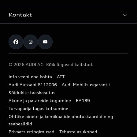
Mudelite hinnakirjad
Teenindus
Laoautod
Kontakt
Teeninduskampaaniad
Audi Tallinn
Kasutatud autod
Kahjukäsitluse täisteenus
Pärnu esindus
Müügikampaaniad
Kontakt
Originaalosad
Audi Tartu
Audi Liising 1%
Registreeru proovisõidule
Originaaltarvikud
Audi teeninduspartner Virumaal
Audi konfiguraator (konfiguraator on inglisekeelne)
© 2026 AUDI AG. Kõik õigused kaitstud.
Broneeri teenindus
E-pood
Audi Eesti
Info veebilehe kohta
ATT
Infopäring
Audi aksessuaarid
Audi Autoabi 6112006
Audi Mobiilsusgarantii
Audi uudised
Garantiitingimused
Sõidukite taaskasutus
Akude ja patareide kogumine
EA189
myAudi
Turvapadja tagasikutsumine
Uudiskiri
Ohtlike ainete ja kemikaalide ohutuskaardid ning
teabesildid
Privaatsustingimused
Tehaste asukohad