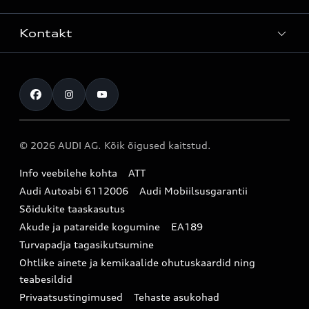
Mudelite hinnakirjad
Teenindus
Laoautod
Kontakt
Teeninduskampaaniad
Audi Tallinn
Kasutatud autod
Kahjukäsitluse täisteenus
Pärnu esindus
Müügikampaaniad
Kontakt
Originaalosad
Audi Tartu
Audi Liising 1%
Registreeru proovisõidule
Originaaltarvikud
Audi teeninduspartner Virumaal
Audi konfiguraator (konfiguraator on inglisekeelne)
© 2026 AUDI AG. Kõik õigused kaitstud.
Broneeri teenindus
E-pood
Audi Eesti
Info veebilehe kohta
ATT
Infopäring
Audi aksessuaarid
Audi Autoabi 6112006
Audi Mobiilsusgarantii
Audi uudised
Garantiitingimused
Sõidukite taaskasutus
Akude ja patareide kogumine
EA189
myAudi
Turvapadja tagasikutsumine
Uudiskiri
Ohtlike ainete ja kemikaalide ohutuskaardid ning
teabesildid
Privaatsustingimused
Tehaste asukohad