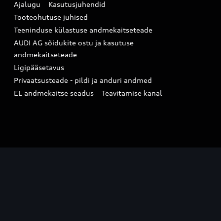
Ajalugu
Kasutusjuhendid
Tooteohutuse juhised
Teeninduse külastuse andmekaitseteade
AUDI AG sõidukite ostu ja kasutuse
andmekaitseteade
Ligipääsetavus
Privaatsusteade - pildi ja anduri andmed
EL andmekaitse seadus
Teavitamise kanal