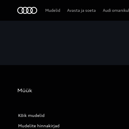
Audi
Mudelid
Avasta ja soeta
Audi omaniku
Müük
Kõik mudelid
Mudelite hinnakirjad