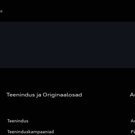
le
Teenindus ja Originaalosad
A
Teenindus
Au
Teeninduskampaaniad
P