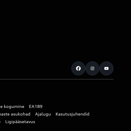
de kogumine
EA189
haste asukohad
Ajalugu
Kasutusjuhendid
e
Ligipääsetavus