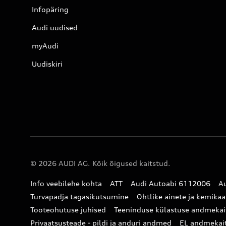
Infopäring
Audi uudised
myAudi
Uudiskiri
© 2026 AUDI AG. Kõik õigused kaitstud.
Info veebilehe kohta
ATT
Audi Autoabi 6112006
Au
Turvapadja tagasikutsumine
Ohtlike ainete ja kemikaa
Tooteohutuse juhised
Teeninduse külastuse andmekai
Privaatsusteade - pildi ja anduri andmed
EL andmekai