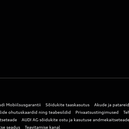
di Mobiilsusgarantii
Sõidukite taaskasutus
Akude ja patarei
lide ohutuskaardid ning teabesildid
Privaatsustingimused
Te
tseteade
AUDI AG sõidukite ostu ja kasutuse andmekaitsetead
tse seadus
Teavitamise kanal