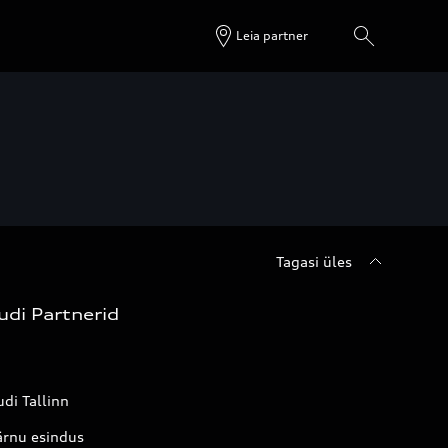
Leia partner
Tagasi üles
udi Partnerid
di Tallinn
ärnu esindus