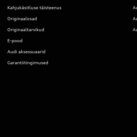
Kahjukäsitluse täisteenus
Au
Originaalosad
A
Originaaltarvikud
Au
E-pood
Audi aksessuaarid
Garantiitingimused