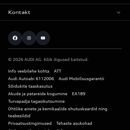
Teenindus
Laoautod
Kontakt
Teeninduskampaaniad
Audi Tallinn
Kasutatud autod
Kahjukäsitluse täisteenus
Pärnu esindus
Müügikampaaniad
Kontakt
Originaalosad
Audi Tartu
Audi Liising 1%
Registreeru proovisõidule
Originaaltarvikud
Audi teeninduspartner Virumaal
Audi konfiguraator (konfiguraator on inglisekeelne)
© 2026 AUDI AG. Kõik õigused kaitstud.
Broneeri teenindus
E-pood
Audi Eesti
Info veebilehe kohta
ATT
Infopäring
Audi aksessuaarid
Audi Autoabi 6112006
Audi Mobiilsusgarantii
Audi uudised
Garantiitingimused
Sõidukite taaskasutus
Akude ja patareide kogumine
EA189
myAudi
Turvapadja tagasikutsumine
Uudiskiri
Ohtlike ainete ja kemikaalide ohutuskaardid ning
teabesildid
Privaatsustingimused
Tehaste asukohad