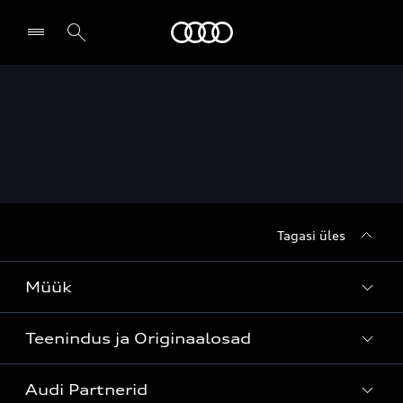
Audi
Leia partner
Tagasi üles
Müük
Teenindus ja Originaalosad
Kõik mudelid
Audi Partnerid
Mudelite hinnakirjad