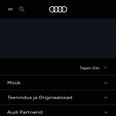
Audi
Leia partner
Tagasi üles
Müük
Teenindus ja Originaalosad
Kõik mudelid
Audi Partnerid
Mudelite hinnakirjad