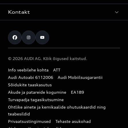
Teenindus
Laoautod
Kontakt
Teeninduskampaaniad
Audi Tallinn
Kasutatud autod
Kahjukäsitluse täisteenus
Pärnu esindus
Müügikampaaniad
Kontakt
Originaalosad
Audi Tartu
Audi Liising 1%
Registreeru proovisõidule
Originaaltarvikud
Audi teeninduspartner Virumaal
Audi konfiguraator (konfiguraator on inglisekeelne)
© 2026 AUDI AG. Kõik õigused kaitstud.
Broneeri teenindus
E-pood
Audi Eesti
Info veebilehe kohta
ATT
Infopäring
Audi aksessuaarid
Audi Autoabi 6112006
Audi Mobiilsusgarantii
Audi uudised
Garantiitingimused
Sõidukite taaskasutus
Akude ja patareide kogumine
EA189
myAudi
Turvapadja tagasikutsumine
Uudiskiri
Ohtlike ainete ja kemikaalide ohutuskaardid ning
teabesildid
Privaatsustingimused
Tehaste asukohad