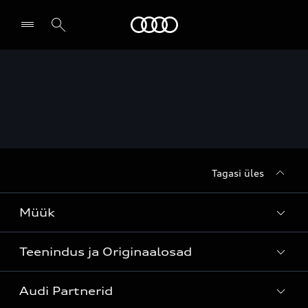
Audi
Leia partner
Tagasi üles
Müük
Teenindus ja Originaalosad
Kõik mudelid
Audi Partnerid
Mudelite hinnakirjad