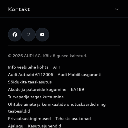
Teenindus
Laoautod
Kontakt
Teeninduskampaaniad
Audi Tallinn
Kasutatud autod
Kahjukäsitluse täisteenus
Pärnu esindus
Müügikampaaniad
Kontakt
Originaalosad
Audi Tartu
Audi Liising 1%
Registreeru proovisõidule
Originaaltarvikud
Audi teeninduspartner Virumaal
Audi konfiguraator (konfiguraator on inglisekeelne)
© 2026 AUDI AG. Kõik õigused kaitstud.
Broneeri teenindus
E-pood
Audi Eesti
Info veebilehe kohta
ATT
Infopäring
Audi aksessuaarid
Audi Autoabi 6112006
Audi Mobiilsusgarantii
Audi uudised
Garantiitingimused
Sõidukite taaskasutus
Akude ja patareide kogumine
EA189
myAudi
Turvapadja tagasikutsumine
Uudiskiri
Ohtlike ainete ja kemikaalide ohutuskaardid ning
teabesildid
Privaatsustingimused
Tehaste asukohad
Ajalugu
Kasutusjuhendid