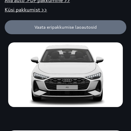
Ava auto .PDF pakkumine >>
Küsi pakkumist >>
Vaata eripakkumise laoautosid