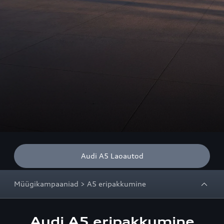
Audi A5 Laoautod
Müügikampaaniad > A5 eripakkumine
Audi A5 eripakkumine