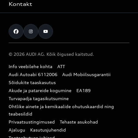
Laoautod
Kontakt
Teeninduskampaaniad
Audi Tallinn
Kasutatud autod
Kahjukäsitluse täisteenus
Pärnu esindus
Müügikampaaniad
Kontakt
Originaalosad
Audi Tartu
Audi Liising 1%
Registreeru proovisõidule
Originaaltarvikud
Audi teeninduspartner Virumaal
Audi konfiguraator (konfiguraator on inglisekeelne)
© 2026 AUDI AG. Kõik õigused kaitstud.
Broneeri teenindus
E-pood
Audi Eesti
Info veebilehe kohta
ATT
Infopäring
Audi aksessuaarid
Audi Autoabi 6112006
Audi Mobiilsusgarantii
Audi uudised
Garantiitingimused
Sõidukite taaskasutus
Akude ja patareide kogumine
EA189
myAudi
Turvapadja tagasikutsumine
Uudiskiri
Ohtlike ainete ja kemikaalide ohutuskaardid ning
teabesildid
Privaatsustingimused
Tehaste asukohad
Ajalugu
Kasutusjuhendid
Tooteohutuse juhised