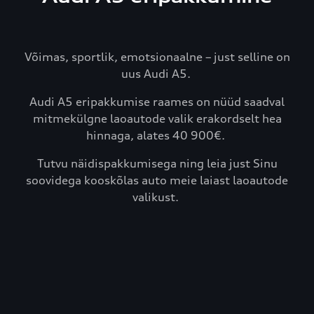
Võimas, sportlik, emotsionaalne – just selline on
uus Audi A5.
Audi A5 eripakkumise raames on nüüd saadval
mitmekülgne laoautode valik erakordselt hea
hinnaga, alates 40 900€.
Tutvu näidispakkumisega ning leia just Sinu
soovidega kooskõlas auto meie laiast laoautode
valikust.