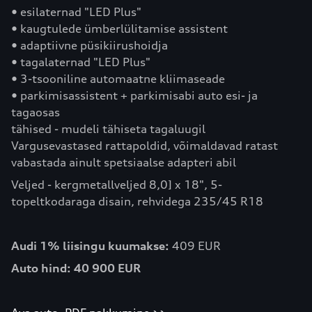
• esilaternad "LED Plus"
• kaugtulede ümberlülitamise assistent
• adaptiivne püsikiirushoidja
• tagalaternad "LED Plus"
• 3-tsooniline automaatne kliimaseade
• parkimisassistent + parkimisabi auto esi- ja
tagaosas
tähised - mudeli tähiseta tagaluugil
Vargusevastased rattapoldid, võimaldavad ratast
vabastada ainult spetsiaalse adapteri abil
Veljed - kergmetallveljed 8,0] x 18", 5-
topeltkodaraga disain, rehvidega 235/45 R18
Audi 1% liisingu kuumakse:
409 EUR
Auto hind:
40 900 EUR