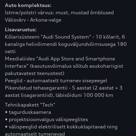
Auto komplektsus:
Istme/polstri värvus: must, mustad õmblused
Välisvärv - Arkona-valge
Lisavarustus:
Kõlarisüsteem "Audi Sound System" - 10 kõlarit, 6
kanaliga helivõimendi koguväljundvõimsusega 180
vatti
Meedialiides "Audi App Store and Smartphone
Interface" (kasutusvõimalus sõltub asukohariigist
pakutavatest teenustest)
Peeglid - automaatselt tumenev sisepeegel
Pikendatud tehasegarantii - 5 aastat (2 aastat + 3
aastat lisagarantiid), läbisõiduni 100 000 km
Tehnikapakett "Tech"
• tagurduskaamera
• projektsioonvalgus välispeeglites
• välispeeglid elektriliselt kokkuklapitavad ning
automaatselt tumenevad