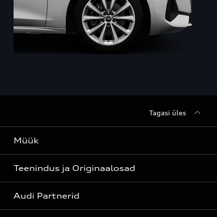
Tagasi üles
Müük
Teenindus ja Originaalosad
Kõik mudelid
Audi Partnerid
Mudelite hinnakirjad
Teenindus