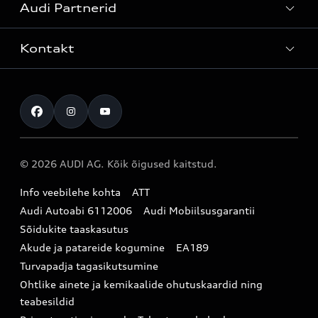
Audi Partnerid
Mudelite hinnakirjad
Teenindus
Laoautod
Kontakt
Teeninduskampaaniad
Audi Tallinn
Kasutatud autod
Kahjukäsitluse täisteenus
Pärnu esindus
Müügikampaaniad
Kontakt
Originaalosad
Audi Tartu
Audi Liising 1%
Registreeru proovisõidule
Originaaltarvikud
Audi teeninduspartner Virumaal
Audi konfiguraator (konfiguraator on inglisekeelne)
© 2026 AUDI AG. Kõik õigused kaitstud.
Broneeri teenindus
E-pood
Audi Eesti
Info veebilehe kohta
ATT
Infopäring
Audi aksessuaarid
Audi Autoabi 6112006
Audi Mobiilsusgarantii
Audi uudised
Garantiitingimused
Sõidukite taaskasutus
Akude ja patareide kogumine
EA189
myAudi
Turvapadja tagasikutsumine
Uudiskiri
Ohtlike ainete ja kemikaalide ohutuskaardid ning
teabesildid