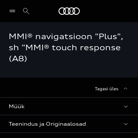
Audi
MMI® navigatsioon "Plus",
Leia partner
sh "MMI® touch response
(A8)
Tagasi üles
Müük
Teenindus ja Originaalosad
Kõik mudelid