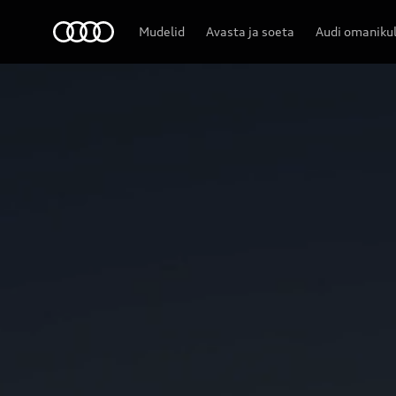
|
Audi
Mudelid
Avasta ja soeta
Audi omaniku
A6 allroad e-hybrid