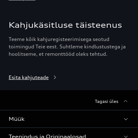
Kahjukäsitluse täisteenus
Teeme kõik kahjuregisteerimisega seotud
toimingud Teie eest. Suhtleme kindlustustega ja
hoolitseme, et remonttööd oleks tehtud.
Esita kahjuteade
Tagasi üles
Müük
Teenindus ja Originaalosad