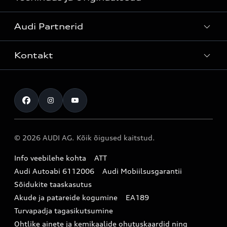
Kõik mudelid
Audi Partnerid
Mudelite hinnakirjad
Teenindus
Laoautod
Kontakt
Teeninduskampaaniad
Audi Tallinn
Kasutatud autod
Kahjukäsitluse täisteenus
Pärnu esindus
Müügikampaaniad
Kontakt
Originaalosad
Audi Tartu
Audi Liising 1%
Registreeru proovisõidule
Originaaltarvikud
Audi teeninduspartner Virumaal
Audi konfiguraator (konfiguraator on inglisekeelne)
© 2026 AUDI AG. Kõik õigused kaitstud.
Broneeri teenindus
E-pood
Audi Eesti
Info veebilehe kohta
ATT
Infopäring
Audi aksessuaarid
Audi Autoabi 6112006
Audi Mobiilsusgarantii
Audi uudised
Garantiitingimused
Sõidukite taaskasutus
Akude ja patareide kogumine
EA189
myAudi
Turvapadja tagasikutsumine
Uudiskiri
Ohtlike ainete ja kemikaalide ohutuskaardid ning