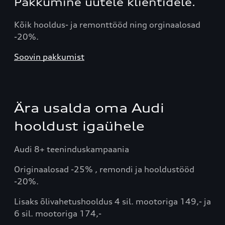
Pakkumine uutele klientidele.
Kõik hooldus- ja remonttööd ning orginaalosad
-20%.
Soovin pakkumist
Ära usalda oma Audi
hooldust igaühele
Audi 8+ teeninduskampaania
Originaalosad -25% , remondi ja hooldustööd
-20%.
Lisaks õlivahetushooldus 4 sil. mootoriga 149,- ja
6 sil. mootoriga 174,-