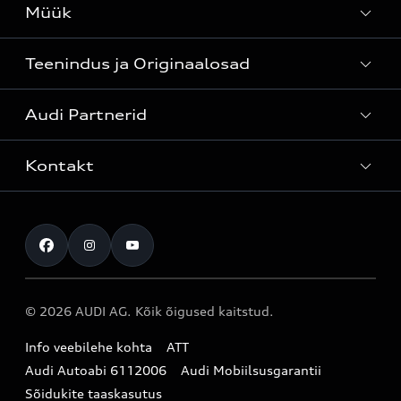
Müük
Teenindus ja Originaalosad
Kõik mudelid
Audi Partnerid
Mudelite hinnakirjad
Teenindus
Laoautod
Kontakt
Teeninduskampaaniad
Audi Tallinn
Kasutatud autod
Kahjukäsitluse täisteenus
Pärnu esindus
Müügikampaaniad
Kontakt
Originaalosad
Audi Tartu
Audi Liising 1%
Registreeru proovisõidule
Originaaltarvikud
Audi teeninduspartner Virumaal
Audi konfiguraator (konfiguraator on inglisekeelne)
© 2026 AUDI AG. Kõik õigused kaitstud.
Broneeri teenindus
E-pood
Audi Eesti
Info veebilehe kohta
ATT
Infopäring
Audi aksessuaarid
Audi Autoabi 6112006
Audi Mobiilsusgarantii
Audi uudised
Garantiitingimused
Sõidukite taaskasutus