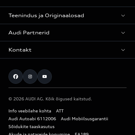
Teenindus ja Originaalosad
Kõik mudelid
Audi Partnerid
Mudelite hinnakirjad
Teenindus
Laoautod
Kontakt
Teeninduskampaaniad
Audi Tallinn
Kasutatud autod
Kahjukäsitluse täisteenus
Pärnu esindus
Müügikampaaniad
Kontakt
Originaalosad
Audi Tartu
Audi Liising 1%
Registreeru proovisõidule
Originaaltarvikud
Audi teeninduspartner Virumaal
Audi konfiguraator (konfiguraator on inglisekeelne)
© 2026 AUDI AG. Kõik õigused kaitstud.
Broneeri teenindus
E-pood
Audi Eesti
Info veebilehe kohta
ATT
Infopäring
Audi aksessuaarid
Audi Autoabi 6112006
Audi Mobiilsusgarantii
Audi uudised
Garantiitingimused
Sõidukite taaskasutus
Akude ja patareide kogumine
EA189