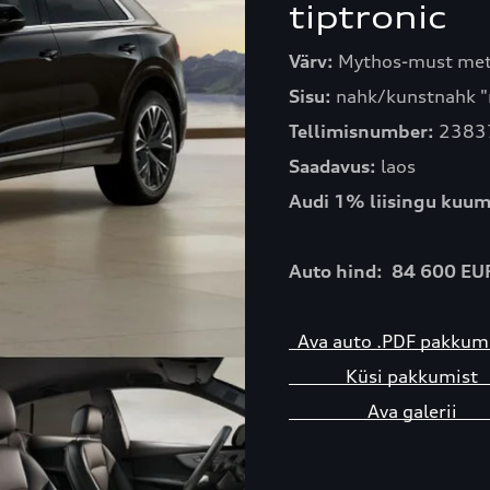
tiptronic
Värv:
Mythos-must meta
Sisu:
nahk/kunstnahk "
Tellimisnumber:
2383
Saadavus:
laos
Audi 1% liisingu kuum
Auto hind: 84 600 EU
Ava auto .PDF pakk
Küsi pakkum
Ava galer