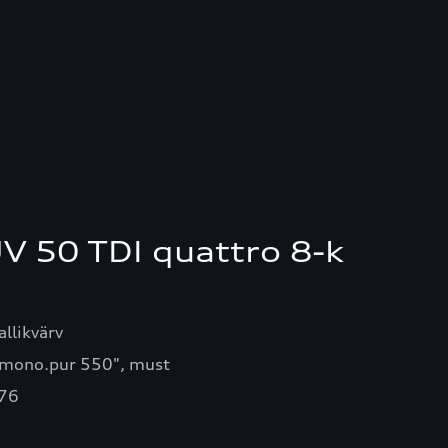
V 50 TDI quattro 8-k
llikvärv
mono.pur 550", must
76