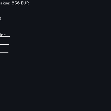
akse:
856 EUR
R
umine
ist
ii