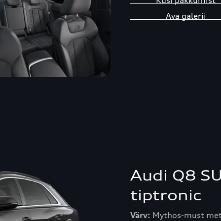
Küsi pakkum
Ava galer
Audi Q8 SU
tiptronic
Värv:
Mythos-must meta