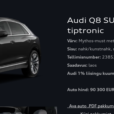
Audi Q8 SU
tiptronic
Värv:
Mythos-must meta
Sisu:
nahk/kunstnahk,
Tellimisnumber:
2385
Saadavus:
laos
Audi 1% liisingu kuum
Auto hind: 90 300 EU
Ava auto .PDF pakk