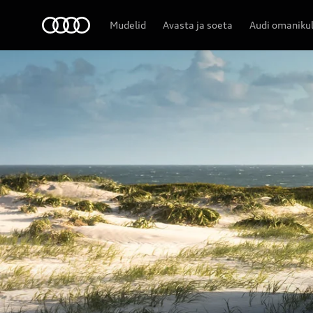
Audi
Mudelid
Avasta ja soeta
Audi omaniku