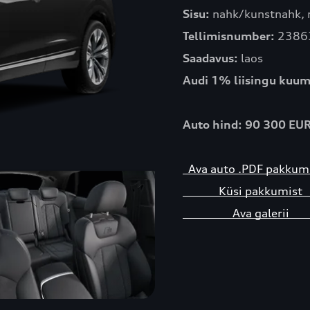
Sisu:
nahk/kunstnahk,
Tellimisnumber:
2386
Saadavus:
laos
Audi 1% liisingu kuum
Auto hind: 90 300 EU
Ava auto .PDF pakk
Küsi pakkum
Ava galer