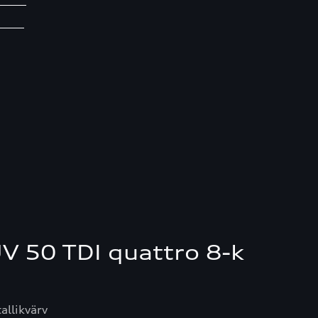
ist
ii
V 50 TDI quattro 8-k
llikvärv