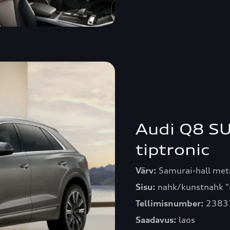
Audi Q8 SU
tiptronic
Värv:
Samurai-hall meta
Sisu:
nahk/kunstnahk "
Tellimisnumber:
2383
Saadavus:
laos