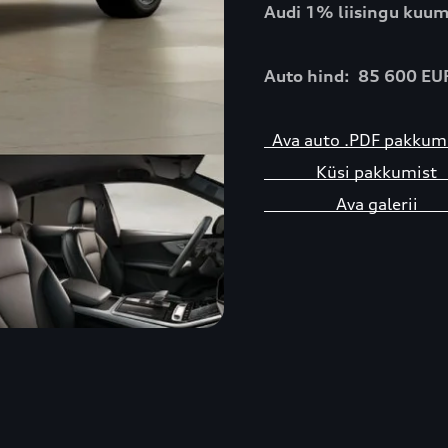
Audi 1% liisingu kuum
Auto hind: 85 600 EU
Ava auto .PDF pakk
Küsi pakkum
Ava galer