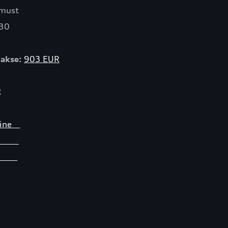
 must
30
akse:
903 EUR
R
umine
ist
ii