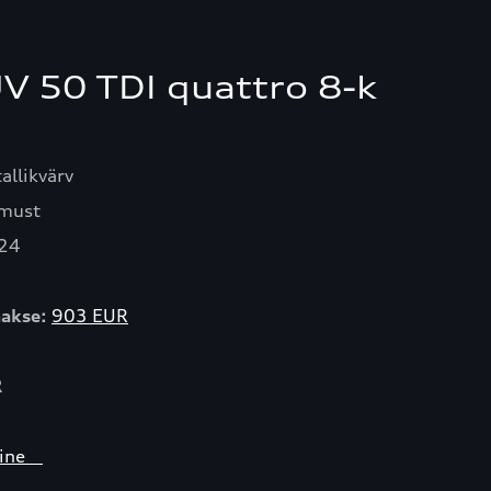
V 50 TDI quattro 8-k
llikvärv
 must
24
akse:
903 EUR
R
umine