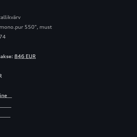
llikvärv
mono.pur 550", must
74
akse:
846 EUR
R
umine
ist
ii